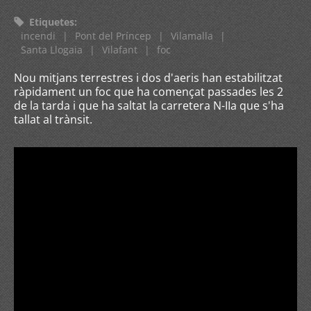
Etiquetes
:
incendi
|
Pont del Príncep
|
Vilamalla
|
Santa Llogaia
|
Vilafant
|
foc
Nou mitjans terrestres i dos d'aeris han estabilitzat
ràpidament un foc que ha començat passades les 2
de la tarda i que ha saltat la carretera N-IIa que s'ha
tallat al trànsit.