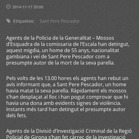
2014-11-17 20:00
Etiquetes
:
Sant Pere Pescador
Agents de la Policia de la Generalitat – Mossos
d’Esquadra de la comissaria de l’Escala han detingut,
aquest migdia, un home de 55 anys, nacionalitat
gambiana i veí de Sant Pere Pescador com a
presumpte autor de la mort de la seva parella.
Pels volts de les 13.00 hores els agents han rebut un
avís informant que, a Sant Pere Pescador, un home
havia matat la seva parella. Ràpidament els mossos
s’han desplaçat al lloc i han pogut comprovar que hi
havia una dona amb evidents signes de violència.
Instants més tard han detingut el presumpte autor
dels fets.
Agents de la Divisió d’Investigació Criminal de la Regió
Policial de Girona s’han fet càrrec de la investigació