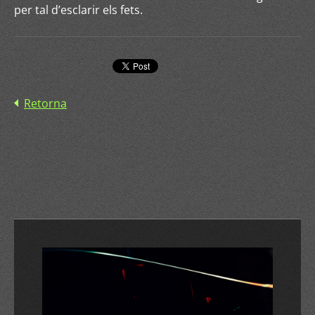
per tal d’esclarir els fets.
Retorna