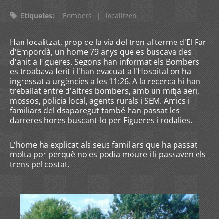
Etiquetes
:
Bombers
|
localitzen
Han localitzat, prop de la via del tren al terme d'El Far
d'Empordà, un home 79 anys que es buscava des
d'anit a Figueres. Segons han informat els Bombers
es troabava ferit i l'han evacuat a l'Hospital on ha
ingressat a urgències a les 11:26. A la recerca hi han
treballat entre d'altres bombers, amb un mitjà aeri,
mossos, policia local, agents rurals i SEM. Amics i
familiars del dsaparegut també han passat les
darreres hores buscant-lo per Figueres i rodalies.
L'home ha explicat als seus familiars que ha passat
molta por perquè no es podia moure i li passaven els
trens pel costat.