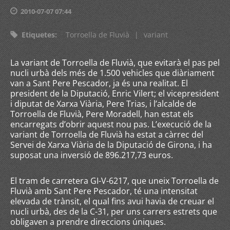
2010-07-07 07:44
Etiquetes
:
Torroella de Fluvià
|
variant
La variant de Torroella de Fluvià, que evitarà el pas pel
nucli urbà dels més de 1.500 vehicles que diàriament
van a Sant Pere Pescador, ja és una realitat. El
president de la Diputació, Enric Vilert; el vicepresident
i diputat de Xarxa Viària, Pere Trias, i l’alcalde de
Torroella de Fluvià, Pere Moradell, han estat els
encarregats d’obrir aquest nou pas. L’execució de la
variant de Torroella de Fluvià ha estat a càrrec del
Servei de Xarxa Viària de la Diputació de Girona, i ha
suposat una inversió de 896.217,73 euros.
El tram de carretera GI-V-6217, que uneix Torroella de
Fluvià amb Sant Pere Pescador, té una intensitat
elevada de trànsit, el qual fins avui havia de creuar el
nucli urbà, des de la C-31, per uns carrers estrets que
obligaven a prendre direccions úniques.