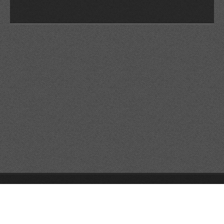
© 2026 Reservats tots els drets
Queda prohibida la
reproducció dels continguts sense autorització expressa. Article
32.1, paràgraf segon, Llei 23/2006 de la Propietat intel·lectual