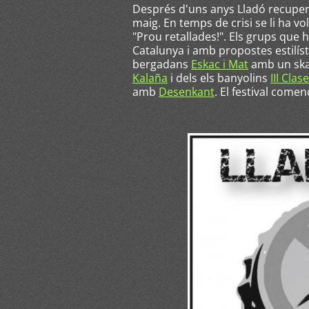
Després d'uns anys Lladó recupera
maig. En temps de crisi se li ha v
"Prou retallades!". Els grups que 
Catalunya i amb propostes estilísti
bergadans
Eskac i Mat
amb un ska
Kalaña
i dels els banyolins
III Clase
amb
Desenkant
. El festival comen