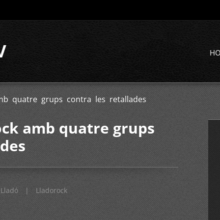
V
H
b quatre grups contra les retallades
ock amb quatre grups
ades
Lladó
|
Lladorock