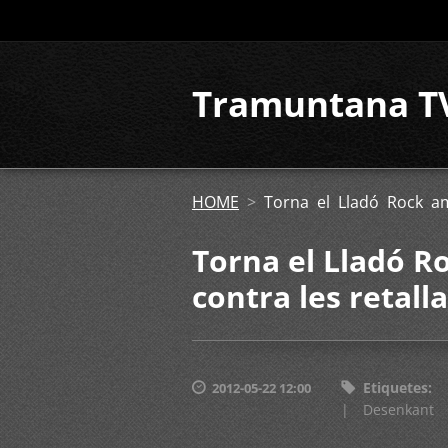
Tramuntana T
HOME
>
Torna el Lladó Rock am
Torna el Lladó R
contra les retall
Etiquetes
:
2012-05-22 12:00
|
Desenkant