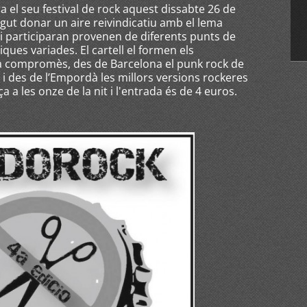
 el seu festival de rock aquest dissabte 26 de
olgut donar un aire reivindicatiu amb el lema
hi participaran provenen de diferents punts de
ques variades. El cartell el formen els
 compromès, des de Barcelona el punk rock de
i des de l’Empordà les millors versions rockeres
ça a les onze de la nit i l'entrada és de 4 euros.