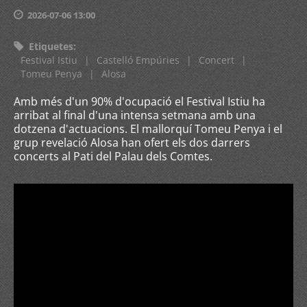
2026-07-06 13:00
Etiquetes
:
Festival Istiu
|
Castelló Empúries
|
Concert
|
Tomeu Penya
|
Alosa
Amb més d'un 90% d'ocupació el Festival Istiu ha
arribat al final d'una intensa setmana amb una
dotzena d'actuacions. El mallorquí Tomeu Penya i el
grup revelació Alosa han ofert els dos darrers
concerts al Pati del Palau dels Comtes.