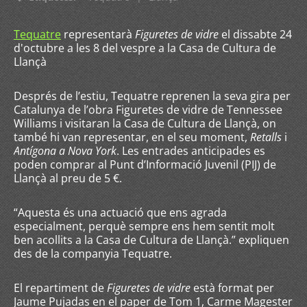
Tequatre
representarà
Figuretes de vidre
el dissabte 24
d'octubre a les 8 del vespre a la Casa de Cultura de
Llançà
Després de l’estiu, Tequatre reprenen la seva gira per
Catalunya de l’obra Figuretes de vidre de Tennessee
Williams i visitaran la Casa de Cultura de Llançà, on
també hi van representar, en el seu moment,
Retalls
i
Antígona a Nova York
. Les entrades anticipades es
poden comprar al Punt d’Informació Juvenil (PIJ) de
Llançà al preu de 5 €.
“Aquesta és una actuació que ens agrada
especialment, perquè sempre ens hem sentit molt
ben acollits a la Casa de Cultura de Llançà.” expliquen
des de la companyia Tequatre.
El repartiment de
Figuretes de vidre
està format per
Jaume Pujadas en el paper de Tom 1, Carme Magester