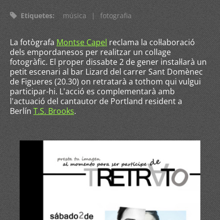
Etiquetes
:
música
|
fotografia
La fotògrafa
Montse Capel
reclama la col·laboració
dels empordanesos per realitzar un collage
fotogràfic. El proper dissabte 2 de gener instal·larà un
petit escenari al bar Lizard del carrer Sant Domènec
de Figueres (20.30) on retratarà a tothom qui vulgui
participar-hi. L'acció es complementarà amb
l'actuació del cantautor de Portland resident a
Berlín
T.S. Brooks
.