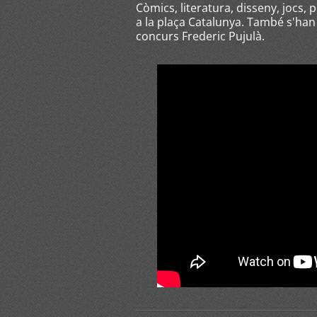
Còmics, literatura, disseny, jocs,
a la plaça Catalunya. També s'han 
concurs Frederic Pujulà.