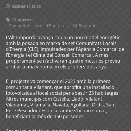
2025-06-10 13:30
Etiquetes
:
Comunitats Locals d'Energia
|
Alt Empordà
L’Alt Empordà avança cap a un nou model energètic
amb la posada en marxa de set Comunitats Locals
d’Energia (CLE), impulsades per l’Agència Comarcal de
l’Energia i el Clima del Consell Comarcal. A més,
properament se n’activaran quatre més, i es preveu
arribar a una vintena en els propers dos anys.
El projecte va començar el 2023 amb la primera
comunitat a Vilanant, que aprofita una instal·lació
fotovoltaica al local social per abastir 23 habitatges.
Altres municipis com Cistella, Lladó, Vilafant,
Viladamat, Vilamalla, Navata, Agullana, Ordis, Sant
Pere Pescador i Espolla també s’hi han sumat,
beneficiant ja més de 150 persones.