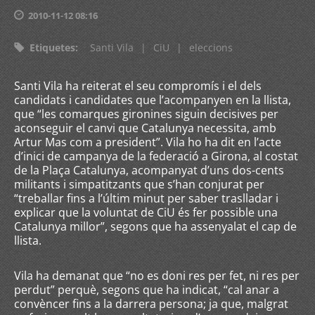
2010-11-12 08:16
Etiquetes
:
Santi Vila
|
CiU
|
eleccions
Santi Vila ha reiterat el seu compromís i el dels
candidats i candidates que l’acompanyen en la llista,
que “les comarques gironines siguin decisives per
aconseguir el canvi que Catalunya necessita, amb
Artur Mas com a president”. Vila ho ha dit en l’acte
d’inici de campanya de la federació a Girona, al costat
de la Plaça Catalunya, acompanyat d’uns dos-cents
militants i simpatitzants que s’han conjurat per
“treballar fins a l’últim minut per saber traslladar i
explicar que la voluntat de CiU és fer possible una
Catalunya millor”, segons que ha assenyalat el cap de
llista.
Vila ha demanat que “no es doni res per fet, ni res per
perdut” perquè, segons que ha indicat, “cal anar a
convèncer fins a la darrera persona; ja que, malgrat