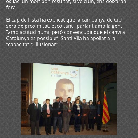
es faci un molt bon resultat, si ve d’un, ens deixaran
fora”.
El cap de llista ha explicat que la campanya de CiU
serà de proximitat, escoltant i parlant amb la gent,
“amb actitud humil però convençuda que el canvi a
Catalunya és possible”. Santi Vila ha apel·lat a la
“capacitat d’il·lusionar”.