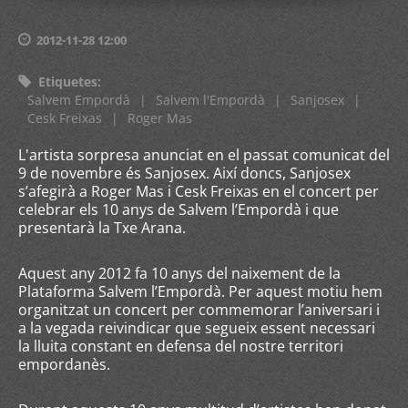
2012-11-28 12:00
Etiquetes
:
Salvem Empordà
|
Salvem l'Empordà
|
Sanjosex
|
Cesk Freixas
|
Roger Mas
L'artista sorpresa anunciat en el passat comunicat del
9 de novembre és Sanjosex. Així doncs, Sanjosex
s’afegirà a Roger Mas i Cesk Freixas en el concert per
celebrar els 10 anys de Salvem l’Empordà i que
presentarà la Txe Arana.
Aquest any 2012 fa 10 anys del naixement de la
Plataforma Salvem l’Empordà. Per aquest motiu hem
organitzat un concert per commemorar l’aniversari i
a la vegada reivindicar que segueix essent necessari
la lluita constant en defensa del nostre territori
empordanès.