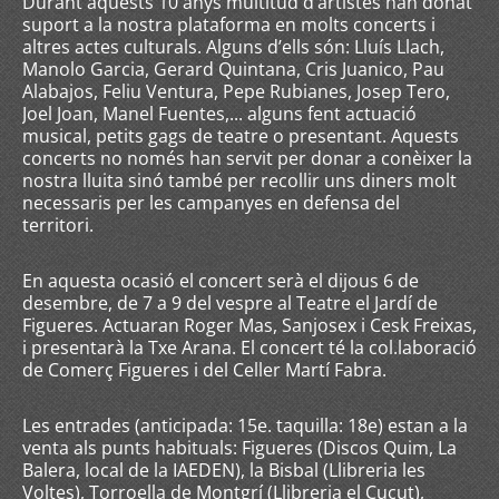
Durant aquests 10 anys multitud d’artistes han donat
suport a la nostra plataforma en molts concerts i
altres actes culturals. Alguns d’ells són: Lluís Llach,
Manolo Garcia, Gerard Quintana, Cris Juanico, Pau
Alabajos, Feliu Ventura, Pepe Rubianes, Josep Tero,
Joel Joan, Manel Fuentes,... alguns fent actuació
musical, petits gags de teatre o presentant. Aquests
concerts no només han servit per donar a conèixer la
nostra lluita sinó també per recollir uns diners molt
necessaris per les campanyes en defensa del
territori.
En aquesta ocasió el concert serà el dijous 6 de
desembre, de 7 a 9 del vespre al Teatre el Jardí de
Figueres. Actuaran Roger Mas, Sanjosex i Cesk Freixas,
i presentarà la Txe Arana. El concert té la col.laboració
de Comerç Figueres i del Celler Martí Fabra.
Les entrades (anticipada: 15e. taquilla: 18e) estan a la
venta als punts habituals: Figueres (Discos Quim, La
Balera, local de la IAEDEN), la Bisbal (Llibreria les
Voltes), Torroella de Montgrí (Llibreria el Cucut),