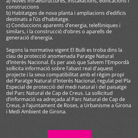
a) Noves infraestructures, instal·lacions, edificacions i
construccions
b) Habitatges de nova planta i ampliacions d’edificis
destinats a l’ús d’habitatge.
c) Conduccions aparents d’energia, telefòniques i
similars, i la construcció d’obres o aparells de
generació d’energia.
Segons la normativa vigent El Bulli es troba dins la
clau de protecció anomenada Paratge Natural
d’Interès Nacional. És per això que Salvem l'Empordà
sol·licita informació sobre l’abast real d'aquest
projecte i la seva compatibilitat amb el règim propi
del Paratge Natural d'Interès Nacional, regulat pel Pla
Especial de protecció del medi natural i del paisatge
del Parc Natural de Cap de Creus. La sol·licitud
d’informació va adreçada al Parc Natural de Cap de
Creus, a l’ajuntament de Roses, a Urbanisme a Girona
i Medi Ambient de Girona.