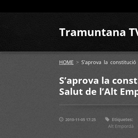
Tramuntana T
HOME
>
S’aprova la constitució
S’aprova la const
Salut de l’Alt E
Etiquetes
:
2010-11-05 17:25
Alt Empordà