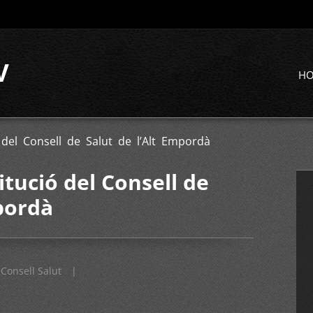
V
H
 del Consell de Salut de l’Alt Empordà
itució del Consell de
mpordà
Consell Salut
|