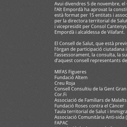
Avui divendres 5 de novembre, el 
l’Alt Empordà ha aprovat la consti
està format per 15 entitats i asso
per la directora territorial de Sal
i vicepresidit per Consol Cantenys
Empordà i alcaldessa de Vilafant.
El Consell de Salut, que està previ
l’òrgan de participació ciutadana i
l’assessorament, la consulta, la s
d’aquest consell representants de 
MIFAS Figueres
Fundació Altem
Creu Roja
Consell Consultiu de la Gent Gran
Cor.Fi
Associació de Familiars de Malalts
Fundació Roses contra el Càncer
Taula territorial de Salut i Immigr
Associació Comunitària Anti-sida 
FAPAC