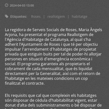
2024-04-03 13:00
Etiquetes
:
Roses
|
reallotgem
|
habitatge
La regidora de Serveis Socials de Roses, Maria Àngels
Arjona, ha presentat el programa Reallotgem de
l'Agència d'Habitatge de Catalunya, al qual s’ha
adherit l’Ajuntament de Roses i que té per objectiu
impulsar l'arrendament d'habitatges de propietat
privada que estiguin buits per tal de poder-hi allotjar
persones en situació d'emergència econòmica i
social. El programa garanteix als propietaris el
cobrament de cada mensualitat, que és liquidat
directament per la Generalitat, així com el retorn de
l’habitatge en les mateixes condicions un cop
finalitzat el contracte.
Els requisits que cal que compleixin els habitatges
són disposar de cèdula d’habitabilitat vigent, estar
donat d’alta dels subministraments o bé disposar de