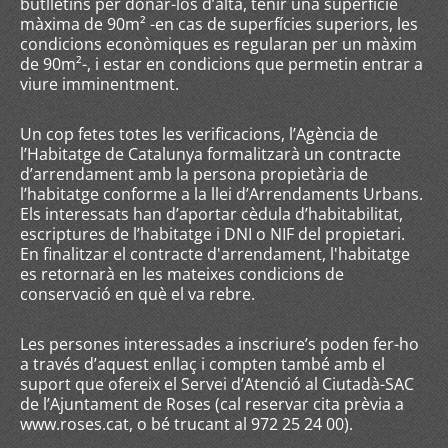
butlletins per donar-los d’alta, tenir una superfície
màxima de 90m² -en cas de superfícies superiors, les
condicions econòmiques es regularan per un màxim
de 90m²-, i estar en condicions que permetin entrar a
viure imminentment.
Un cop fetes totes les verificacions, l’Agència de
l’Habitatge de Catalunya formalitzarà un contracte
d’arrendament amb la persona propietària de
l’habitatge conforme a la llei d’Arrendaments Urbans.
Els interessats han d’aportar cèdula d’habitabilitat,
escriptures de l’habitatge i DNI o NIF del propietari.
En finalitzar el contracte d'arrendament, l'habitatge
es retornarà en les mateixes condicions de
conservació en què el va rebre.
Les persones interessades a inscriure’s poden fer-ho
a través d’aquest enllaç i compten també amb el
suport que ofereix el Servei d’Atenció al Ciutadà-SAC
de l’Ajuntament de Roses (cal reservar cita prèvia a
www.roses.cat, o bé trucant al 972 25 24 00).