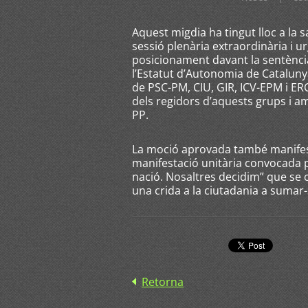
Aquest migdia ha tingut lloc a la 
sessió plenària extraordinària i 
posicionament davant la sentència
l’Estatut d’Autonomia de Catalun
de PSC-PM, CIU, GIR, ICV-EPM i ER
dels regidors d’aquests grups i a
PP.
La moció aprovada també manifest
manifestació unitària convocada
nació. Nosaltres decidim” que se c
una crida a la ciutadania a sumar-s
Retorna