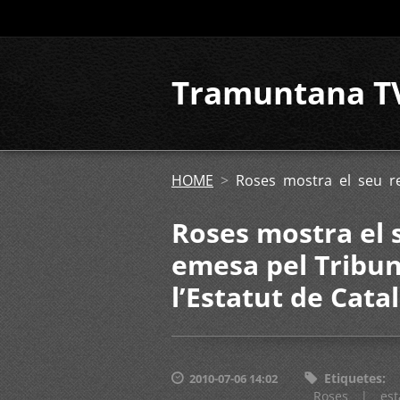
Tramuntana T
HOME
>
Roses mostra el seu re
Roses mostra el 
emesa pel Tribun
l’Estatut de Cata
Etiquetes
:
2010-07-06 14:02
Roses
|
est