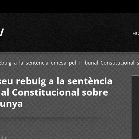
V
H
buig a la sentència emesa pel Tribunal Constitucional s
seu rebuig a la sentència
al Constitucional sobre
lunya
atut