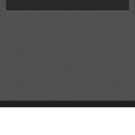
© 2026 Reservats tots els drets
Queda prohibida la
reproducció dels continguts sense autorització expressa. Article
32.1, paràgraf segon, Llei 23/2006 de la Propietat intel·lectual