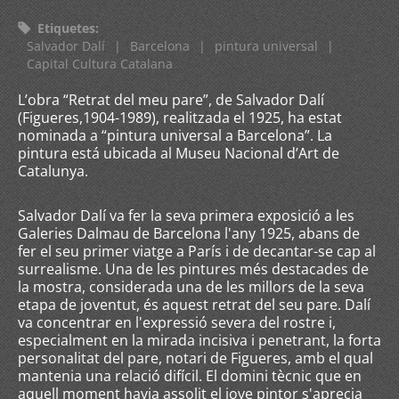
Etiquetes
:
Salvador Dalí
|
Barcelona
|
pintura universal
|
Capital Cultura Catalana
L’obra “Retrat del meu pare”, de Salvador Dalí
(Figueres,1904-1989), realitzada el 1925, ha estat
nominada a “pintura universal a Barcelona”. La
pintura está ubicada al Museu Nacional d’Art de
Catalunya.
Salvador Dalí va fer la seva primera exposició a les
Galeries Dalmau de Barcelona l'any 1925, abans de
fer el seu primer viatge a París i de decantar-se cap al
surrealisme. Una de les pintures més destacades de
la mostra, considerada una de les millors de la seva
etapa de joventut, és aquest retrat del seu pare. Dalí
va concentrar en l'expressió severa del rostre i,
especialment en la mirada incisiva i penetrant, la forta
personalitat del pare, notari de Figueres, amb el qual
mantenia una relació difícil. El domini tècnic que en
aquell moment havia assolit el jove pintor s'aprecia