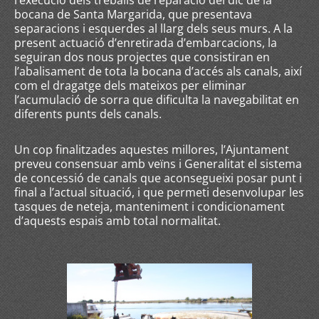
l’execució dels treballs de reparació del dic de la
bocana de Santa Margarida, que presentava
separacions i esquerdes al llarg dels seus murs. A la
present actuació d’enretirada d’embarcacions, la
seguiran dos nous projectes que consistiran en
l’abalisament de tota la bocana d’accés als canals, així
com el dragatge dels mateixos per eliminar
l’acumulació de sorra que dificulta la navegabilitat en
diferents punts dels canals.
Un cop finalitzades aquestes millores, l’Ajuntament
preveu consensuar amb veïns i Generalitat el sistema
de concessió de canals que aconsegueixi posar punt i
final a l’actual situació, i que permeti desenvolupar les
tasques de neteja, manteniment i condicionament
d’aquests espais amb total normalitat.