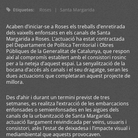
Etiquetes
:
Roses
|
Santa Margarida
Acaben d’iniciar-se a Roses els treballs d’enretirada
dels vaixells enfonsats en els canals de Santa
Margarida a Roses. L’actuació ha estat contractada
pel Departament de Política Territorial i Obres
Públiques de la Generalitat de Catalunya, que respon
així al compromís establert amb el consistori rosinc
per a la neteja d’aquest espai. La senyalització de la
bocana d’accés als canals i el seu dragatge, seran les
dues actuacions que completaran aquest projecte de
millora.
Des d’ahir i durant un termini previst de tres
setmanes, es realitza l’extracció de les embarcacions
enfonsades o semienfonsades en les aigües dels
canals de la urbanització de Santa Margarida,
actuació llargament reivindicada per veïns, usuaris i
consistori, atès l’estat de deixadesa i l’impacte visual i
mediambiental que aquests provocaven.