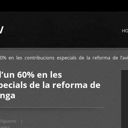
V
H
% en les contribucions especials de la reforma de l’avi
’un 60% en les
pecials de la reforma de
onga
Figueres
|
longa