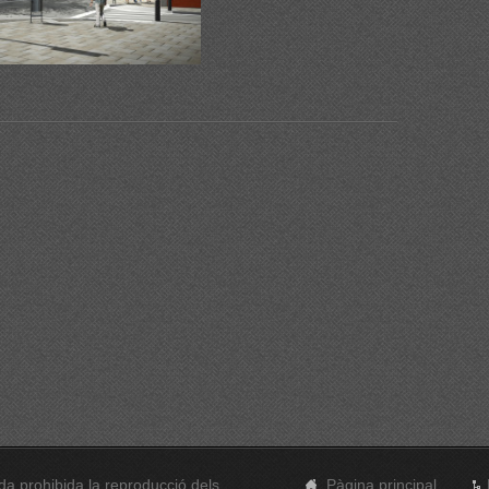
a prohibida la reproducció dels
Pàgina principal