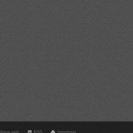
Mapa web
RSS
Imprimeix