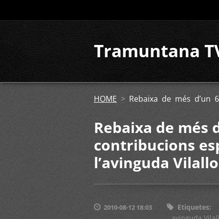
Tramuntana T
HOME
>
Rebaixa de més d’un 60
Rebaixa de més d
contribucions es
l’avinguda Vilall
Etiquetes
:
2010-08-12 18:03
avinguda Vilal