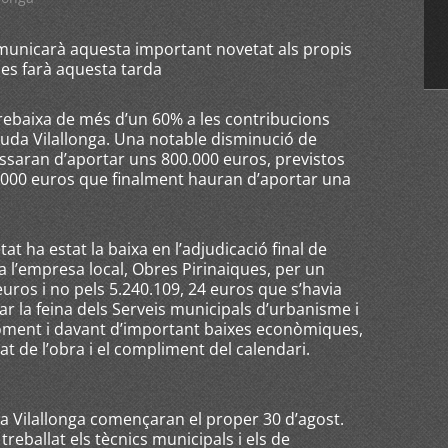
comunicarà aquesta important novetat als propis
 es farà aquesta tarda
rebaixa de més d’un 60% a les contribucions
nguda Vilallonga. Una notable disminució de
passaran d’aportar uns 800.000 euros, previstos
6.000 euros que finalment hauran d’aportar una
t ha estat la baixa en l’adjudicació final de
 a l’empresa local, Obres Pirinaiques, per un
euros i no pels 5.240.109, 24 euros que s’havia
car la feina dels Serveis municipals d’urbanisme i
moment i davant d’important baixes econòmiques,
tat de l’obra i el compliment del calendari.
a Vilallonga començaran el proper 30 d’agost.
reballat els tècnics municipals i els de