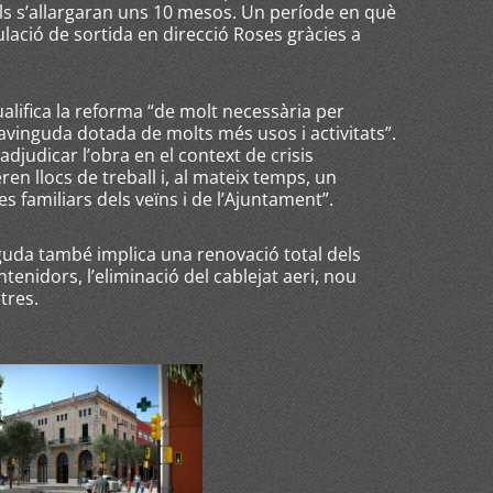
lls s’allargaran uns 10 mesos. Un període en què
lació de sortida en direcció Roses gràcies a
.
qualifica la reforma “de molt necessària per
avinguda dotada de molts més usos i activitats”.
adjudicar l’obra en el context de crisis
n llocs de treball i, al mateix temps, un
s familiars dels veïns i de l’Ajuntament”.
guda també implica una renovació total dels
enidors, l’eliminació del cablejat aeri, nou
ltres.