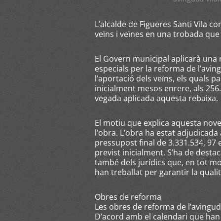
L’alcalde de Figueres Santi Vila 
veïns i veïnes en una trobada que
El Govern municipal aplicarà una 
especials per la reforma de l’avi
l’aportació dels veïns, els quals 
inicialment mesos enrere, als 25
vegada aplicada aquesta rebaixa.
El motiu que explica aquesta noveta
l’obra. L’obra ha estat adjudicada
pressupost final de 3.331.534, 97 
previst inicialment. S’ha de desta
també dels jurídics que, en tot 
han treballat per garantir la quali
Obres de reforma
Les obres de reforma de l’avingud
D’acord amb el calendari que han t