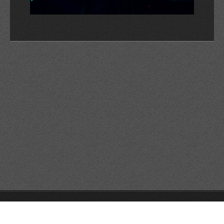
© 2026 Reservats tots els drets
Queda prohibida la
reproducció dels continguts sense autorització expressa. Article