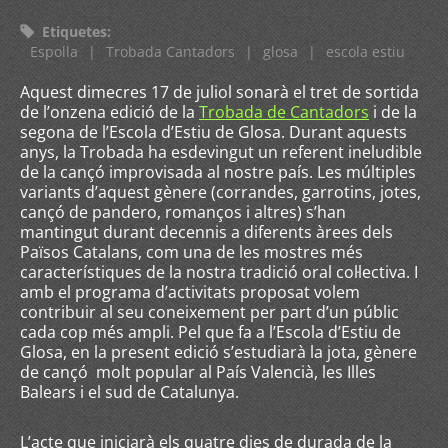
Etiquetes
:
Espolla
|
Trobada Cantadors
|
glosa
|
escola estiu
Aquest dimecres 17 de juliol sonarà el tret de sortida
de l’onzena edició de la
Trobada de Cantadors
i de la
segona de l’Escola d’Estiu de Glosa. Durant aquests
anys, la Trobada ha esdevingut un referent ineludible
de la cançó improvisada al nostre país. Les múltiples
variants d’aquest gènere (corrandes, garrotins, jotes,
cançó de pandero, romanços i altres) s’han
mantingut durant decennis a diferents àrees dels
Països Catalans, com una de les mostres més
característiques de la nostra tradició oral col·lectiva. I
amb el programa d’activitats proposat volem
contribuir al seu coneixement per part d’un públic
cada cop més ampli. Pel que fa a l’Escola d’Estiu de
Glosa, en la present edició s’estudiarà la jota, gènere
de cançó molt popular al País Valencià, les Illes
Balears i el sud de Catalunya.
L’acte que iniciarà els quatre dies de durada de la