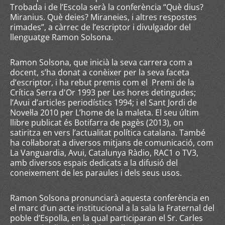
Trobada i de l’Escola serà la conferència “Què dius?
Miranius. Què deies? Miraneies, i altres respostes
rimades”, a càrrec de l’escriptor i divulgador del
llenguatge Ramon Solsona.
Ramon Solsona, que inicià la seva carrera com a
docent, s’ha donat a conèixer per la seva faceta
d’escriptor, i ha rebut premis com el Premi de la
Crítica Serra d'Or 1993 per Les hores detingudes;
l’Avui d’articles periodístics 1994; i el Sant Jordi de
Novel·la 2010 per L’home de la maleta. El seu últim
llibre publicat és Botifarra de pagès (2013), on
satiritza en vers l’actualitat política catalana. També
ha col·laborat a diversos mitjans de comunicació, com
La Vanguardia, Avui, Catalunya Ràdio, RAC1 o TV3,
amb diversos espais dedicats a la difusió del
coneixement de les paraules i dels seus usos.
Ramon Solsona pronunciarà aquesta conferència en
el marc d’un acte institucional a la sala la Fraternal del
poble d’Espolla, en la qual participaran el Sr. Carles