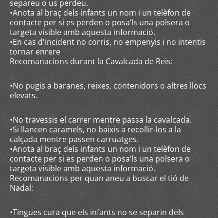
separeu o us perdeu.
•Anota al braç dels infants un nom i un telèfon de
contacte per si es perden o posa’ls una polsera o
targeta visible amb aquesta informació.
•En cas d'incident no corris, no empenyis i no intentis
tornar enrere
Recomanacions durant la Cavalcada de Reis:
•No pugis a baranes, reixes, contenidors o altres llocs
elevats.
•No travessis el carrer mentre passa la cavalcada.
•Si llancen caramels, no baixis a recollir-los a la
calçada mentre passen carruatges.
•Anota al braç dels infants un nom i un telèfon de
contacte per si es perden o posa’ls una polsera o
targeta visible amb aquesta informació.
Recomanacions per quan aneu a buscar el tió de
Nadal:
•Tingues cura que els infants no se separin dels