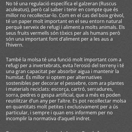
No té una regulació específica el galzeran (Ruscus
aculeatus), però cal saber i tenir en compte que és
millor no recol·lectar-lo. Com en el cas del boix grèvol,
té un paper molt important en el seu entorn natural
perquè serveix de refugi i aliment a molts animals. Els
seus fruits vermells són tòxics per als humans però
són una important font d’aliment per a les aus a
l’hivern.
També la molsa té una funció molt important com a
refugi per a invertebrats, evita l’erosió del terreny i té
una gran capacitat per absorbir aigua i mantenir la
humitat. És millor si optem per alternatives
sostenibles per decorar el pessebre, com ara plantes
i materials reciclats: escorça, cartró, serradures,
sorra, pedres o gespa artificial, que a més es poden
reutilitzar d’un any per l’altre. Es pot recol·lectar molsa
en quantitats molt petites i exclusivament per a ús
particular, i sempre i quan ens informem per no
incomplir la normativa d’aquell indret.