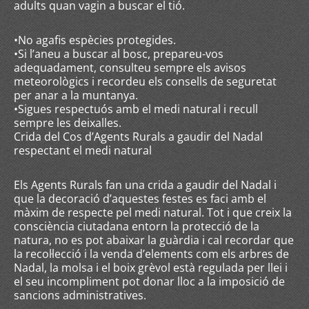
adults quan vagin a buscar el tió.
•No agafis espècies protegides.
•Si l’aneu a buscar al bosc, prepareu-vos
adequadament, consulteu sempre els avisos
meteorològics i recordeu els consells de seguretat
per anar a la muntanya.
•Sigues respectuós amb el medi natural i recull
sempre les deixalles.
Crida del Cos d’Agents Rurals a gaudir del Nadal
respectant el medi natural
Els Agents Rurals fan una crida a gaudir del Nadal i
que la decoració d’aquestes festes es faci amb el
màxim de respecte pel medi natural. Tot i que creix la
consciència ciutadana entorn la protecció de la
natura, no es pot abaixar la guàrdia i cal recordar que
la recol·lecció i la venda d’elements com els arbres de
Nadal, la molsa i el boix grèvol està regulada per llei i
el seu incompliment pot donar lloc a la imposició de
sancions administratives.