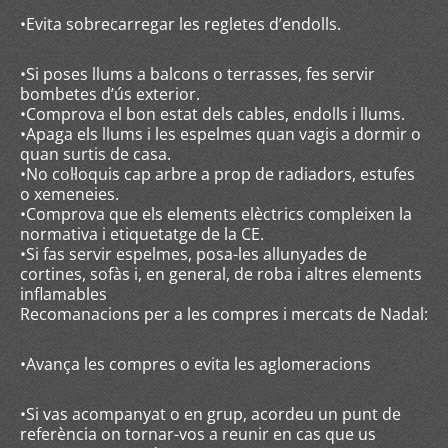
•Evita sobrecarregar les regletes d’endolls.
•Si poses llums a balcons o terrasses, fes servir
bombetes d’ús exterior.
•Comprova el bon estat dels cables, endolls i llums.
•Apaga els llums i les espelmes quan vagis a dormir o
quan surtis de casa.
•No col·loquis cap arbre a prop de radiadors, estufes
o xemeneies.
•Comprova que els elements elèctrics compleixen la
normativa i etiquetatge de la CE.
•Si fas servir espelmes, posa-les allunyades de
cortines, sofàs i, en general, de roba i altres elements
inflamables
Recomanacions per a les compres i mercats de Nadal:
•Avança les compres o evita les aglomeracions
•Si vas acompanyat o en grup, acordeu un punt de
referència on tornar-vos a reunir en cas que us