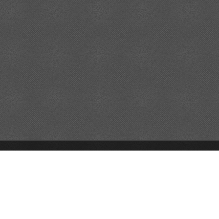
© 2026 Reservats tots els drets
Queda prohibida la
reproducció dels continguts sense autorització expressa. Article
32.1, paràgraf segon, Llei 23/2006 de la Propietat intel·lectual