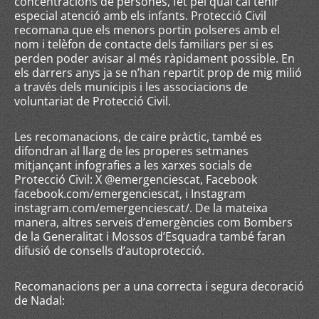
concentracions de persones, fet pel qual cal tenir
especial atenció amb els infants. Protecció Civil
recomana que els menors portin polseres amb el
nom i telèfon de contacte dels familiars per si es
perden poder avisar al més ràpidament possible. En
els darrers anys ja se n’han repartit prop de mig milió
a través dels municipis i les associacions de
voluntariat de Protecció Civil.
Les recomanacions, de caire pràctic, també es
difondran al llarg de les properes setmanes
mitjançant infografies a les xarxes socials de
Protecció Civil: X @emergenciescat, Facebook
facebook.com/emergenciescat, i Instagram
instagram.com/emergenciescat/. De la mateixa
manera, altres serveis d’emergències com Bombers
de la Generalitat i Mossos d’Esquadra també faran
difusió de consells d’autoprotecció.
Recomanacions per a una correcta i segura decoració
de Nadal: