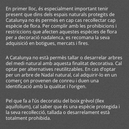
En primer lloc, és especialment important tenir
present que dins dels espais naturals protegits de
Catalunya no és permès en cap cas recol·lectar cap
espècie de flora. Per complir amb les prohibicions i
restriccions que afecten aquestes espècies de flora
per a decoració nadalenca, es recomana la seva
adquisició en botigues, mercats i fires.
A Catalunya no està permès tallar o desarrelar arbres
del medi natural amb aquesta finalitat decorativa. Cal
optar per alternatives reutilitzables. En cas d’optar
per un arbre de Nadal natural, cal adquirir-lo en un
comerç on provenen de conreu i duen una
identificació amb la qualitat i l’origen.
Pel que fa a l’ús decoratiu del boix grèvol (Ilex
aquifolium), cal saber que és una espècie protegida i
la seva recol·lecció, tallada o desarrelament està
totalment prohibida.