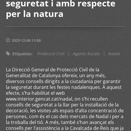
seguretat i amb respecte
per la natura
2023-12-08 11:00
Etiquetes
:
Protecció Civil
|
Agents Rurals
|
Nadal
La Direcció General de Protecció Civil de la
Generalitat de Catalunya ofereix, un any més,
diversos consells dirigits a la ciutadania per garantir
la seguretat durant les festes nadalenques. A aquest
efecte, s’ha habilitat el web
www.interior.gencat.cat/nadal, on s’hi recullen
consells de seguretat a la llar per la instal·lació de la
decoració, les visites als espais d’alta concentració de
persones, com és el cas dels mercats de Nadal i per a
la troballa del tió. A més, també s’han avançat els
consells per l’assistència a la Cavalcada de Reis que ja