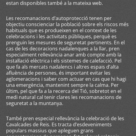
estan disponibles també a la mateixa web.
Les recomanacions d’autoprotecció tenen per
objectiu conscienciar la població sobre els riscos més
habituals que es produeixen en el context de les
celebracions i les activitats públiques, perquè es
prenguin les mesures de seguretat pertinents. En el
cas de les decoracions nadalenques a la llar, pren
especialment rellevància anar amb compte amb la
instal·lació elèctrica i els sistemes de calefacció. Pel
que fa als mercats nadalencs i altres espais d’alta
afluència de persones, és important evitar les
aglomeracions i saber com actuar en cas que hi hagi
una emergència, mantenint sempre la calma. Per
últim, pel que fa a la recerca del Tió, sobretot en el
medi natural cal tenir clares les recomanacions de
seguretat a la muntanya.
També pren especial rellevància la celebració de les
Cavalcades de Reis. Es tracta d’esdeveniments
populars massius que apleguen grans