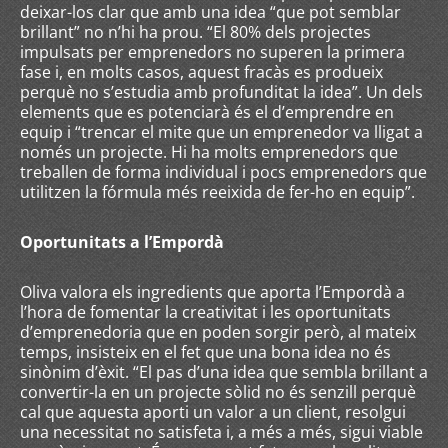
deixar-los clar que amb una idea “que pot semblar
brillant” no n’hi ha prou. “El 80% dels projectes
impulsats per emprenedors no superen la primera
fase i, en molts casos, aquest fracàs es produeix
perquè no s’estudia amb profunditat la idea”. Un dels
elements que es potenciarà és el d’emprendre en
equip i “trencar el mite que un emprenedor va lligat a
només un projecte. Hi ha molts emprenedors que
treballen de forma individual i pocs emprenedors que
utilitzen la fórmula més reeixida de fer-ho en equip”.
Oportunitats a l’Empordà
Oliva valora els ingredients que aporta l’Empordà a
l’hora de fomentar la creativitat i les oportunitats
d’emprenedoria que en poden sorgir però, al mateix
temps, insisteix en el fet que una bona idea no és
sinònim d’èxit. “El pas d’una idea que sembla brillant a
convertir-la en un projecte sòlid no és senzill perquè
cal que aquesta aporti un valor a un client, resolgui
una necessitat no satisfeta i, a més a més, sigui viable