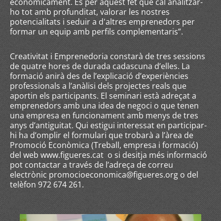
econòmicament. És per aquest fet que cal analitzar-
ho tot amb profunditat, valorar les nostres
potencialitats i seduir a d'altres emprenedors per
formar un equip amb perfils complementaris”.
Creativitat i Emprenedoria constarà de tres sessions
de quatre hores de durada cadascuna d’elles. La
formació anirà des de l’explicació d’experiències
professionals a l’anàlisi dels projectes reals que
aportin els participants. El seminari està adreçat a
emprenedors amb una idea de negoci o que tenen
una empresa en funcionament amb menys de tres
anys d’antiguitat. Qui estigui interessat en participar-
hi ha d’omplir el formulari que trobarà a l’àrea de
Promoció Econòmica (Treball, empresa i formació)
del web www.figueres.cat o si desitja més informació
pot contactar a través de l’adreça de correu
electrònic promocioeconomica@figueres.org o del
telèfon 972 674 261.