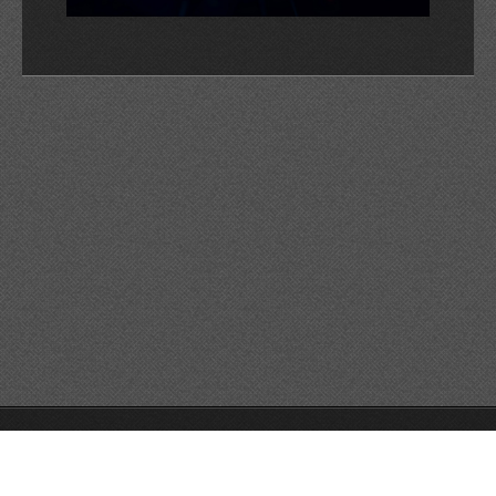
© 2026 Reservats tots els drets
Queda prohibida la
reproducció dels continguts sense autorització expressa. Article
32.1, paràgraf segon, Llei 23/2006 de la Propietat intel·lectual