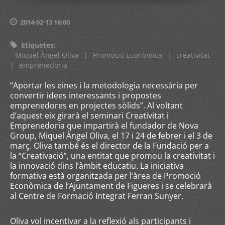
2014-02-13 16:00
Etiquetes
:
Miquel Àngel Oliva
|
Promoció Econòmica
|
creativitat
|
emprenedoria
“Aportar les eines i la metodologia necessària per
convertir idees interessants i propostes
emprenedores en projectes sòlids”. Al voltant
d’aquest eix girarà el seminari Creativitat i
Emprenedoria que impartirà el fundador de Nova
Group, Miquel Àngel Oliva, el 17 i 24 de febrer i el 3 de
març. Oliva també és el director de la Fundació per a
la “Creativació”, una entitat que promou la creativitat i
la innovació dins l’àmbit educatiu. La iniciativa
formativa està organitzada per l’àrea de Promoció
Econòmica de l’Ajuntament de Figueres i se celebrarà
al Centre de Formació Integrat Ferran Sunyer.
Oliva vol incentivar a la reflexió als participants i