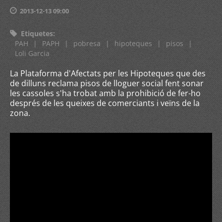
2013-12-13 09:00
Etiquetes
:
PAH
|
PAPH
|
pobresa
|
hipoteques
|
pisos
|
Loli Garcia
La Plataforma d'Afectats per les Hipoteques que des
de dilluns reclama pisos de lloguer social fent sonar
les cassoles s'ha trobat amb la prohibició de fer-ho
després de les queixes de comerciants i veïns de la
zona.