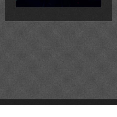
© 2026 Reservats tots els drets
Queda prohibida la
reproducció dels continguts sense autorització expressa. Article
32.1, paràgraf segon, Llei 23/2006 de la Propietat intel·lectual