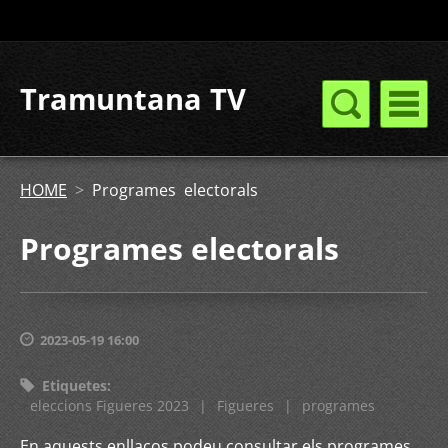
Tramuntana TV
HOME
>
Programes electorals
Programes electorals
2023-05-19 16:00
Etiquetes
:
eleccions Figueres 2023
|
Figueres
|
programes
En aquests enllaços podeu consultar els programes