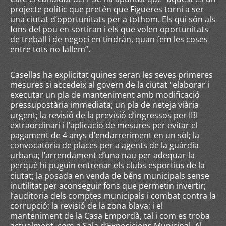
projecte polític que pretén que Figueres torni a ser
una ciutat d’oportunitats per a tothom. Els qui són als
fons del pou en sortiran i els que volen oportunitats
de treball i de negoci en tindràn, quan fem les coses
entre tots no fallem”.
Casellas ha explicitat quines seran les seves primeres
mesures si accedeix al govern de la ciutat "elaborar i
executar un pla de manteniment amb modificació
pressupostària immediata; un pla de neteja viària
urgent; la revisió de la previsió d’ingressos per IBI
extraordinari i l’aplicació de mesures per evitar el
pagament de 4 anys d’endarreriment en un sòl; la
convocatòria de places per a agents de la guàrdia
urbana; l’arrendament d’una nau per adequar-la
perquè hi puguin entrenar els clubs esportius de la
ciutat; la posada en venda de béns municipals sense
inutilitat per aconseguir fons que permetin invertir;
l’auditoria dels comptes municipals i combat contra la
corrupció; la revisió de la zona blava; i el
manteniment de la Casa Empordà, tal i com es troba