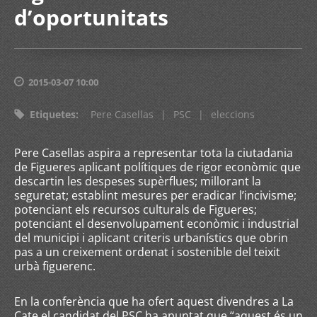
d’oportunitats
2015-03-07 10:00
Etiquetes
:
Pere Casellas
|
PSC
|
eleccions
Pere Casellas aspira a representar tota la ciutadania
de Figueres aplicant polítiques de rigor econòmic que
descartin les despeses supèrflues; millorant la
seguretat; establint mesures per eradicar l’incivisme;
potenciant els recursos culturals de Figueres;
potenciant el desenvolupament econòmic i industrial
del municipi i aplicant criteris urbanístics que obrin
pas a un creixement ordenat i sostenible del teixit
urbà figuerenc.
En la conferència que ha ofert aquest divendres a La
Cate el candidat del PSC ha apuntat que “aquest és un