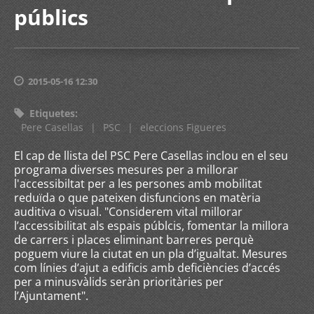
públics
2015-05-16 12:30
Etiquetes
:
Pere Casellas
|
PSC
|
eleccions Figueres
El cap de llista del PSC Pere Casellas inclou en el seu
programa diverses mesures per a millorar
l'accessibiltat per a les persones amb mobilitat
reduïda o que pateixen disfuncions en matèria
auditiva o visual. "Considerem vital millorar
l’accessibilitat als espais públcis, fomentar la millora
de carrers i places eliminant barreres perquè
poguem viure la ciutat en un pla d’igualtat. Mesures
com línies d’ajut a edificis amb deficiències d’accés
per a minusvàlids seràn prioritàries per
l’Ajuntament".