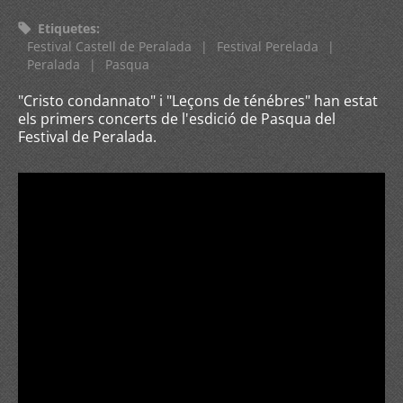
Etiquetes
:
Festival Castell de Peralada
|
Festival Perelada
|
Peralada
|
Pasqua
"Cristo condannato" i "Leçons de ténébres" han estat
els primers concerts de l'esdició de Pasqua del
Festival de Peralada.