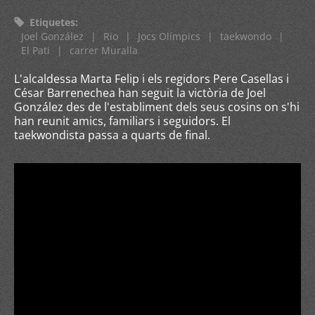
Etiquetes
:
Joel González
|
Rio
|
Jocs Olímpics
|
taekwondo
|
El Pati
|
carrer Muralla
L'alcaldessa Marta Felip i els regidors Pere Casellas i
César Barrenechea han seguit la victòria de Joel
González des de l'establiment dels seus cosins on s'hi
han reunit amics, familiars i seguidors. El
taekwondista passa a quarts de final.