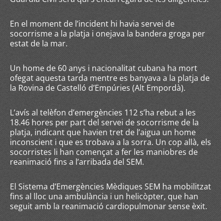
En el moment de l’incident hi havia servei de
socorrisme a la platja i onejava la bandera groga per
estat de la mar.
Un home de 60 anys i nacionalitat cubana ha mort
ofegat aquesta tarda mentre es banyava a la platja de
la Rovina de Castelló d’Empúries (Alt Empordà).
L’avís al telèfon d’emergències 112 s’ha rebut a les
18.46 hores per part del servei de socorrisme de la
platja, indicant que havien tret de l’aigua un home
inconscient i que es trobava a la sorra. Un cop allà, els
socorristes li han començat a fer les maniobres de
reanimació fins a l’arribada del SEM.
El Sistema d’Emergències Mèdiques SEM ha mobilitzat
fins al lloc una ambulància i un helicòpter, que han
seguit amb la reanimació cardiopulmonar sense èxit.