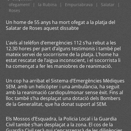
ofegament
|
la Rubina
|
Empuriabrava
|
Salatar
|
Roses
Un home de 55 anys ha mort ofegat a la platja del
Salatar de Roses aquest dissabte
L’avís al telèfon d’emergències 112 s’ha rebut a les
12.30 hores per part d’alguns testimonis i també pel
mateix servei de socorrisme de la platja. L’home ha
estat rescatat de l’aigua inconscient, i el socorrista li
ha començat a fer les maniobres de reanimació.
Un cop ha arribat el Sistema d’Emergències Mèdiques
SEM, amb un helicòpter i una ambulància, ha seguit
amb la reanimació cardiopulmonar sense èxit. Fins al
lloc també s’ha desplaçat una dotació dels Bombers
de la Generalitat, que ha donat suport al SEM.
Els Mossos d’Esquadra, la Policia Local i la Guardia
Civil també s’han desplaçat a la zona. El cos de la
Guardia Civil serà qui s’encarregarà de les diligències.