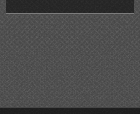
© 2026 Reservats tots els drets
Queda prohibida la
reproducció dels continguts sense autorització expressa. Article
32.1, paràgraf segon, Llei 23/2006 de la Propietat intel·lectual