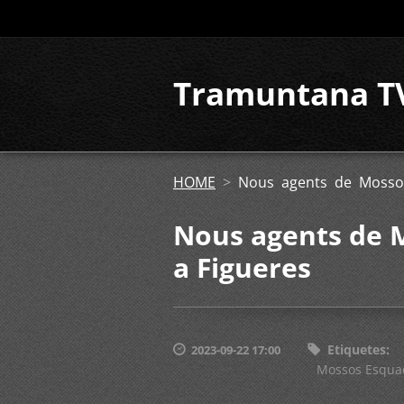
Tramuntana T
HOME
>
Nous agents de Mossos
Nous agents de 
a Figueres
Etiquetes
:
2023-09-22 17:00
Mossos Esqua