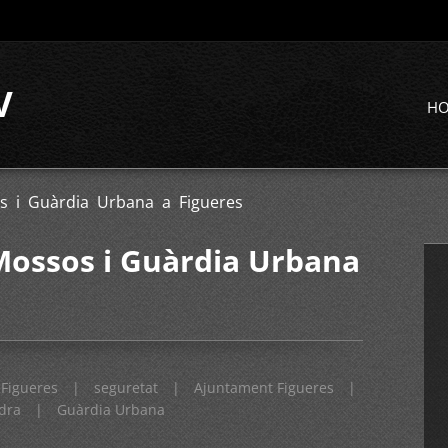
V
H
 i Guàrdia Urbana a Figueres
Mossos i Guàrdia Urbana
Figueres
|
seguretat
|
Ajuntament Figueres
|
dra
|
Guàrdia Urbana