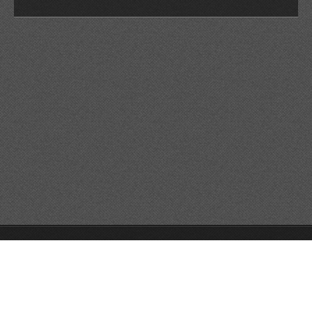
© 2026 Reservats tots els drets
Queda prohibida la
reproducció dels continguts sense autorització expressa. Article
32.1, paràgraf segon, Llei 23/2006 de la Propietat intel·lectual