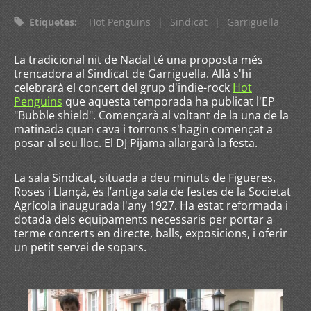
Etiquetes
:
Hot Penguins
|
Sindicat
|
Garriguella
La tradicional nit de Nadal té una proposta més
trencadora al Sindicat de Garriguella. Allà s'hi
celebrarà el concert del grup d'indie-rock
Hot
Penguins
que aquesta temporada ha publicat l'EP
"Bubble shield". Començarà al voltant de la una de la
matinada quan cava i torrons s'hagin començat a
posar al seu lloc. El DJ Pijama allargarà la festa.
La sala Sindicat, situada a deu minuts de Figueres,
Roses i Llançà, és l’antiga sala de festes de la Societat
Agrícola inaugurada l'any 1927. Ha estat reformada i
dotada dels equipaments necessaris per portar a
terme concerts en directe, balls, exposicions, i oferir
un petit servei de sopars.