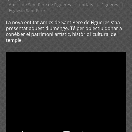
Amics de Sant Pere de Figueres
|
enttats
|
Figueres
|
Església Sant Pere
La nova entitat Amics de Sant Pere de Figueres s'ha
presentat aquest diumenge. Té per objectiu donar a
conèixer el patrimoni artístic, històric i cultural del
temple.