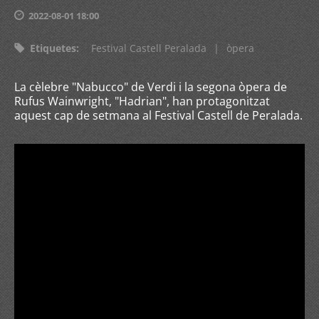
2022-08-01 18:00
Etiquetes
:
Festival Castell Peralada
|
òpera
La cèlebre "Nabucco" de Verdi i la segona òpera de
Rufus Wainwright, "Hadrian", han protagonitzat
aquest cap de setmana al Festival Castell de Peralada.