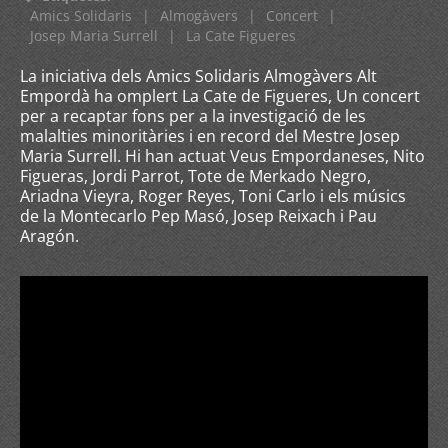
Amics Solidaris
|
Almogàvers
|
Concert
|
Josep Maria Surrell
|
La Cate Figueres
La iniciativa dels Amics Solidaris Almogàvers Alt
Empordà ha omplert La Cate de Figueres, Un concert
per a recaptar fons per a la investigació de les
malalties minoritàries i en record del Mestre Josep
Maria Surrell. Hi han actuat Veus Empordaneses, Nito
Figueras, Jordi Parrot, Tote de Merkado Negro,
Ariadna Vieyra, Roger Reyes, Toni Carlo i els músics
de la Montecarlo Pep Masó, Josep Reixach i Pau
Aragón.