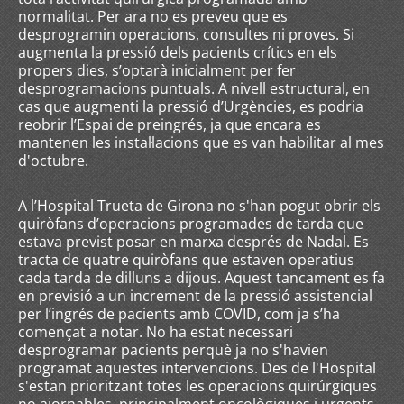
normalitat. Per ara no es preveu que es
desprogramin operacions, consultes ni proves. Si
augmenta la pressió dels pacients crítics en els
propers dies, s’optarà inicialment per fer
desprogramacions puntuals. A nivell estructural, en
cas que augmenti la pressió d’Urgències, es podria
reobrir l’Espai de preingrés, ja que encara es
mantenen les instal·lacions que es van habilitar al mes
d'octubre.
A l’Hospital Trueta de Girona no s'han pogut obrir els
quiròfans d’operacions programades de tarda que
estava previst posar en marxa després de Nadal. Es
tracta de quatre quiròfans que estaven operatius
cada tarda de dilluns a dijous. Aquest tancament es fa
en previsió a un increment de la pressió assistencial
per l’ingrés de pacients amb COVID, com ja s’ha
començat a notar. No ha estat necessari
desprogramar pacients perquè ja no s'havien
programat aquestes intervencions. Des de l'Hospital
s'estan prioritzant totes les operacions quirúrgiques