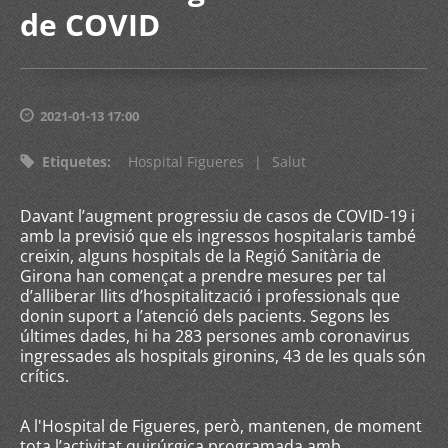
de COVID
2021-01-13 17:00
Etiquetes
:
Hospital Figueres
|
Salut
Davant l’augment progressiu de casos de COVID-19 i
amb la previsió que els ingressos hospitalaris també
creixin, alguns hospitals de la Regió Sanitària de
Girona han començat a prendre mesures per tal
d’alliberar llits d’hospitalització i professionals que
donin suport a l’atenció dels pacients. Segons les
últimes dades, hi ha 283 persones amb coronavirus
ingressades als hospitals gironins, 43 de les quals són
crítics.
A l'Hospital de Figueres, però, mantenen, de moment
tota l’activitat quirúrgica programada amb