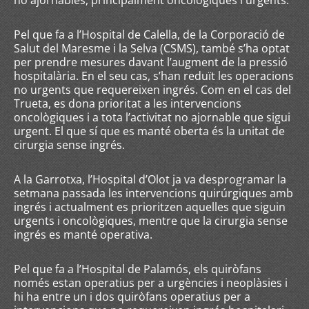
no ajornables, principalment oncològiques i urgents.
Pel que fa a l’Hospital de Calella, de la Corporació de
Salut del Maresme i la Selva (CSMS), també s’ha optat
per prendre mesures davant l’augment de la pressió
hospitalària. En el seu cas, s’han reduït les operacions
no urgents que requereixen ingrés. Com en el cas del
Trueta, es dona prioritat a les intervencions
oncològiques i a tota l’activitat no ajornable que sigui
urgent. El que sí que es manté oberta és la unitat de
cirurgia sense ingrés.
A la Garrotxa, l’Hospital d’Olot ja va desprogramar la
setmana passada les intervencions quirúrgiques amb
ingrés i actualment es prioritzen aquelles que siguin
urgents i oncològiques, mentre que la cirurgia sense
ingrés es manté operativa.
Pel que fa a l’Hospital de Palamós, els quiròfans
només estan operatius per a urgències i neoplàsies i
hi ha entre un i dos quiròfans operatius per a