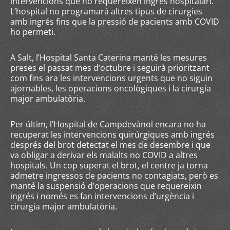
intervencions que no requereixen ingrés hospitalari.
L’hospital no programarà altres tipus de cirurgies
amb ingrés fins que la pressió de pacients amb COVID
ho permeti.
A Salt, l’Hospital Santa Caterina manté les mesures
preses el passat mes d’octubre i seguirà prioritzant
com fins ara les intervencions urgents que no siguin
ajornables, les operacions oncològiques i la cirurgia
major ambulatòria.
Per últim, l’Hospital de Campdevànol encara no ha
recuperat les intervencions quirúrgiques amb ingrés
després del brot detectat el mes de desembre i que
va obligar a derivar els malalts no COVID a altres
hospitals. Un cop superat el brot, el centre ja torna
admetre ingressos de pacients no contagiats, però es
manté la suspensió d’operacions que requereixin
ingrés i només es fan intervencions d’urgència i
cirurgia major ambulatòria.