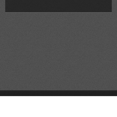
© 2026 Reservats tots els drets
Queda prohibida la
reproducció dels continguts sense autorització expressa. Article
32.1, paràgraf segon, Llei 23/2006 de la Propietat intel·lectual