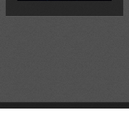
© 2026 Reservats tots els drets
Queda prohibida la
reproducció dels continguts sense autorització expressa. Article
32.1, paràgraf segon, Llei 23/2006 de la Propietat intel·lectual