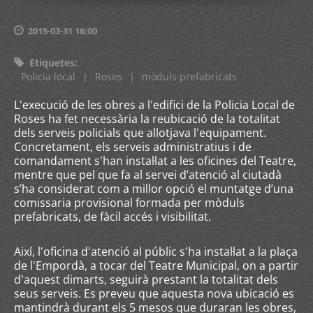
2015-03-31 16:00
Etiquetes
:
Policia local
|
Roses
|
mòduls prefabricats
L'execució de les obres a l'edifici de la Policia Local de
Roses ha fet necessària la reubicació de la totalitat
dels serveis policials que allotjava l'equipament.
Concretament, els serveis administratius i de
comandament s'han instal·lat a les oficines del Teatre,
mentre que pel que fa al servei d’atenció al ciutadà
s’ha considerat com a millor opció el muntatge d’una
comissaria provisional formada per mòduls
prefabricats, de fàcil accés i visibilitat.
Així, l'oficina d'atenció al públic s'ha instal·lat a la plaça
de l'Empordà, a tocar del Teatre Municipal, on a partir
d'aquest dimarts, seguirà prestant la totalitat dels
seus serveis. Es preveu que aquesta nova ubicació es
mantindrà durant els 5 mesos que duraran les obres,