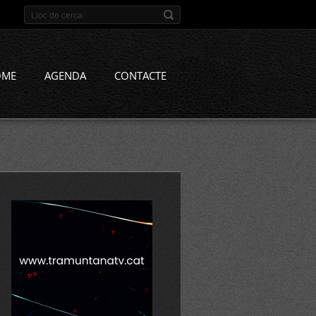
OME
AGENDA
CONTACTE