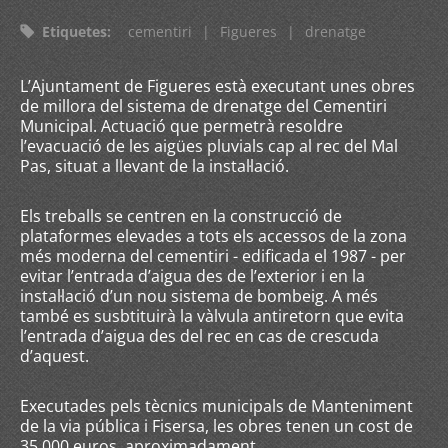
Etiquetes
:
cementiri
|
Figueres
|
drenatge
L’Ajuntament de Figueres està executant unes obres
de millora del sistema de drenatge del Cementiri
Municipal. Actuació que permetrà resoldre
l’evacuació de les aigües pluvials cap al rec del Mal
Pas, situat a llevant de la instal·lació.
Els treballs se centren en la construcció de
plataformes elevades a tots els accessos de la zona
més moderna del cementiri - edificada el 1987 - per
evitar l’entrada d’aigua des de l’exterior i en la
instal·lació d’un nou sistema de bombeig. A més
també es susbtituirà la vàlvula antiretorn que evita
l’entrada d’aigua des del rec en cas de crescuda
d’aquest.
Executades pels tècnics municipals de Manteniment
de la via pública i Fisersa, les obres tenen un cost de
35.000 euros, aproximadament.