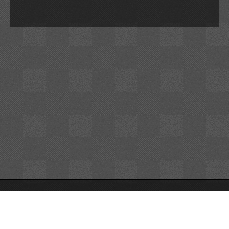
© 2026 Reservats tots els drets
Queda prohibida la
reproducció dels continguts sense autorització expressa. Article
32.1, paràgraf segon, Llei 23/2006 de la Propietat intel·lectual