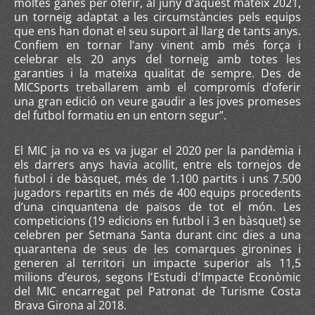
moltes ganes per oferir, al juny d’aquest mateix 2021,
un torneig adaptat a les circumstàncies pels equips
que ens han donat el seu suport al llarg de tants anys.
Confiem en tornar l’any vinent amb més força i
celebrar els 20 anys del torneig amb totes les
garanties i la mateixa qualitat de sempre. Des de
MICSports treballarem amb el compromís d’oferir
una gran edició on veure gaudir a les joves promeses
del futbol formatiu en un entorn segur”.
El MIC ja no va es va jugar el 2020 per la pandèmia i
els darrers anys havia acollit, entre els tornejos de
futbol i de bàsquet, més de 1.100 partits i uns 7.500
jugadors repartits en més de 400 equips procedents
d’una cinquantena de països de tot el món. Les
competicions (19 edicions en futbol i 3 en bàsquet) se
celebren per Setmana Santa durant cinc dies a una
quarantena de seus de les comarques gironines i
generen al territori un impacte superior als 11,5
milions d’euros, segons l'Estudi d'Impacte Econòmic
del MIC encarregat pel Patronat de Turisme Costa
Brava Girona al 2018.