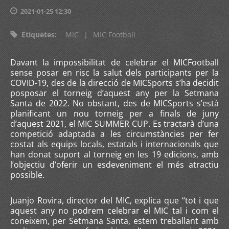
2021-01-25 12:30
Etiquetes
:
MIC
|
MIC Football
Davant la impossibilitat de celebrar el MICFootball
sense posar en risc la salut dels participants per la
COVID-19, des de la direcció de MICSports s’ha decidit
posposar el torneig d’aquest any per la Setmana
Santa de 2022. No obstant, des de MICSports s’està
planificant un nou torneig per a finals de juny
d’aquest 2021, el MIC SUMMER CUP. Es tractarà d’una
competició adaptada a les circumstàncies per fer
costat als equips locals, estatals i internacionals que
han donat suport al torneig en les 19 edicions, amb
l’objectiu d’oferir un esdeveniment el més atractiu
possible.
Juanjo Rovira, director del MIC, explica que “tot i que
aquest any no podrem celebrar el MIC tal i com el
coneixem, per Setmana Santa, estem treballant amb