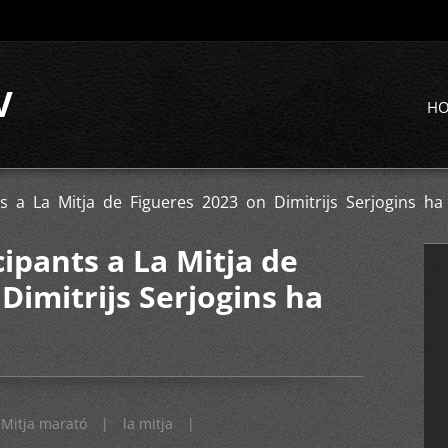
V
H
s a La Mitja de Figueres 2023 on Dimitrijs Serjogins ha
ipants a La Mitja de
Dimitrijs Serjogins ha
Mitja marató
|
la mitja
|