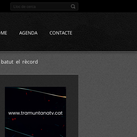
OME
AGENDA
CONTACTE
 batut el rècord