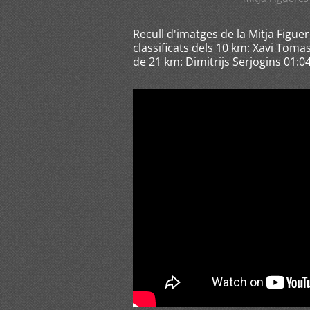
Recull d'imatges de la Mitja Figu
classificats dels 10 km: Xavi Tomas
de 21 km: Dimitrijs Serjogins 01:04