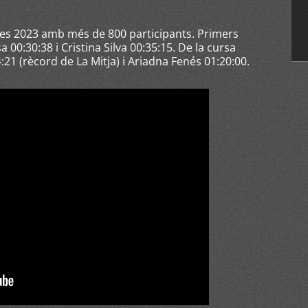
eres 2023 amb més de 800 participants. Primers
a 00:30:38 i Cristina Silva 00:35:15. De la cursa
:21 (rècord de La Mitja) i Ariadna Fenés 01:20:00.