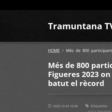
Tramuntana T
HOME
>
Més de 800 participant
Més de 800 partic
Figueres 2023 on 
batut el rècord
Etiquetes
:
2023-12-03 15:00
mitja Figueres