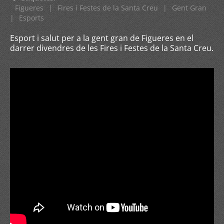
Figueres
|
Fires i Festes de la Santa Creu
|
Gent Gran
|
Esports
Esport i salut per a la gent gran de Figueres en el
darrer divendres de les Fires i Festes de la Santa Creu.