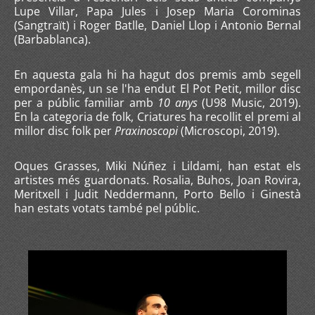
Lupe Villar, Papa Jules i Josep Maria Corominas
(Sangtraït) i Roger Batlle, Daniel Llop i Antonio Bernal
(Barbablanca).
En aquesta gala hi ha hagut dos premis amb segell
empordanès, un se l'ha endut El Pot Petit, millor disc
per a públic familiar amb
10 anys
(U98 Music, 2019).
En la categoria de folk, Criatures ha recollit el premi al
millor disc folk per
Praxinoscopi
(Microscopi, 2019).
Oques Grasses, Miki Núñez i Lildami, han estat els
artistes més guardonats. Rosalia, Buhos, Joan Rovira,
Meritxell i Judit Neddermann, Porto Bello i Ginestà
han estats votats també pel públic.