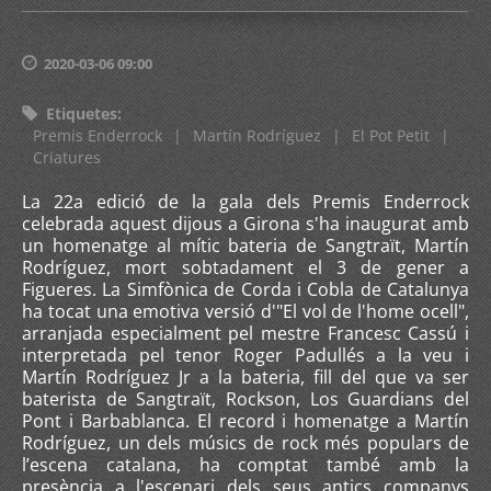
2020-03-06 09:00
Etiquetes
:
Premis Enderrock
|
Martín Rodríguez
|
El Pot Petit
|
Criatures
La 22a edició de la gala dels Premis Enderrock
celebrada aquest dijous a Girona s'ha inaugurat amb
un homenatge al mític bateria de Sangtraït, Martín
Rodríguez, mort sobtadament el 3 de gener a
Figueres. La Simfònica de Corda i Cobla de Catalunya
ha tocat una emotiva versió d'"El vol de l'home ocell",
arranjada especialment pel mestre Francesc Cassú i
interpretada pel tenor Roger Padullés a la veu i
Martín Rodríguez Jr a la bateria, fill del que va ser
baterista de Sangtraït, Rockson, Los Guardians del
Pont i Barbablanca. El record i homenatge a Martín
Rodríguez, un dels músics de rock més populars de
l’escena catalana, ha comptat també amb la
presència a l'escenari dels seus antics companys