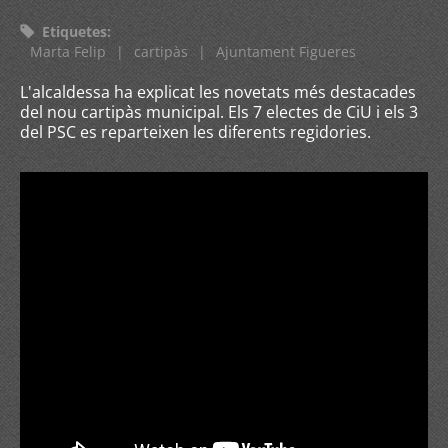
Etiquetes
:
Marta Felip
|
cartipàs
|
Ajuntament Figueres
L'alcaldessa ha explicat les novetats més destacades
del nou cartipàs municipal. Els 7 electes de CiU i els 3
del PSC es reparteixen les diferents regidories.