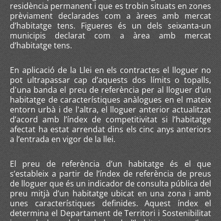
residència permanent i que es trobin situats en zones
prèviament declarades com a àrees amb mercat
d’habitatge tens. Figueres és un dels seixanta-un
municipis declarat com a àrea amb mercat
d’habitatge tens.
En aplicació de la Llei en els contractes el lloguer no
pot ultrapassar cap d’aquests dos límits o topalls,
d'una banda el preu de referència per al lloguer d’un
habitatge de característiques anàlogues en el mateix
entorn urbà i de l'altra, el lloguer anterior actualitzat
d’acord amb l’índex de competitivitat si l’habitatge
afectat ha estat arrendat dins els cinc anys anteriors
a l’entrada en vigor de la llei.
El preu de referència d’un habitatge és el que
s’estableix a partir de l’índex de referència de preus
de lloguer que és un indicador de consulta pública del
preu mitjà d’un habitatge ubicat en una zona i amb
unes característiques definides. Aquest índex el
determina el Departament de Territori i Sostenibilitat