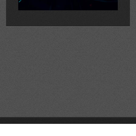
© 2026 Reservats tots els drets
Queda prohibida la
reproducció dels continguts sense autorització expressa. Article