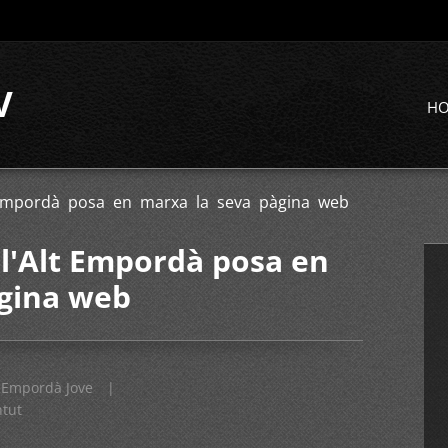
V
H
t Empordà posa en marxa la seva pàgina web
 l'Alt Empordà posa en
àgina web
Empordà Jove
|
ntut