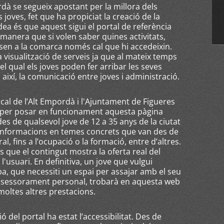
ordà se segueix apostant per la millora dels
 joves, fet que ha propiciat la creació de la
idea és que aquest sigui el portal de referència
l manera que si volen saber quines activitats,
en a la comarca només cal que hi accedeixin.
a visualització de serveis ja que al mateix temps
del qual els joves poden fer arribar les seves
 així, la comunicació entre joves i administració.
cal de l’Alt Empordà i l'Ajuntament de Figueres
t per posar en funcionament aquesta pàgina
s de qualsevol jove de 12 a 35 anys de la ciutat
d’informacions en temes concrets que van des de
ural, fins a l’ocupació o la formació, entre d’altres.
s que el contingut mostra la oferta real del
 l'usuari. En definitiva, un jove que vulgui
pa, que necessiti un espai per assajar amb el seu
assessorament personal, trobarà en aquesta web
moltes altres prestacions.
ó del portal ha estat l’accessibilitat. Des de