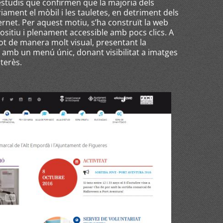
t estudis que confirmen que la majoria dels
riament el mòbil i les tauletes, en detriment dels
rnet. Per aquest motiu, s’ha construït la web
sitiu i plenament accessible amb pocs clics. A
 tot de manera molt visual, presentant la
 amb un menú únic, donant visibilitat a imatges
nterès.