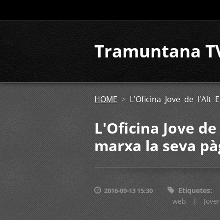
Tramuntana T
HOME
>
L'Oficina Jove de l'Al
L'Oficina Jove de
marxa la seva p
Etiquetes
:
2016-09-13 15:30
web
|
Jove