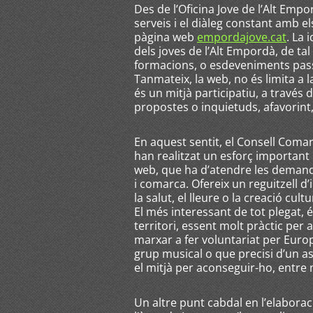
Des de l’Oficina Jove de l’Alt Emp
serveis i el diàleg constant amb els
pàgina web
empordajove.cat
. La 
dels joves de l’Alt Empordà, de ta
formacions, o esdeveniments pass
Tanmateix, la web, no és limita a l
és un mitjà participatiu, a través 
propostes o inquietuds, afavorint,
En aquest sentit, el Consell Comar
han realitzat un esforç importan
web, que ha d’atendre les demande
i comarca. Ofereix un reguitzell 
la salut, el lleure o la creació cult
El més interessant de tot plegat, é
territori, essent molt pràctic per a
marxar a fer voluntariat per Euro
grup musical o que precisi d’un 
el mitjà per aconseguir-ho, entre 
Un altre punt cabdal en l’elaboraci