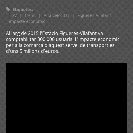
Etiquetes
:
TGV
|
trens
|
Alta velocitat
|
Figueres-Vilafant
|
impacte econòmic
Al larg de 2015 l'Estació Figueres-Vilafant va
comptabilitar 300.000 usuaris. L'impacte econòmic
per a la comarca d'aquest servei de transport és
d'uns 5 milions d'euros.