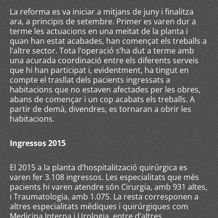
La reforma es va iniciar a mitjans de juny i finalitza
ara, a principis de setembre. Primer es varen dur a
terme les actuacions en una meitat de la planta i
quan han estat acabades, han començat els treballs a
l’altre sector. Tota l’operació s’ha dut a terme amb
una acurada coordinació entre els diferents serveis
que hi han participat i, evidentment, ha tingut en
compte el trasllat dels pacients ingressats a
habitacions que no estaven afectades per les obres,
abans de començar i un cop acabats els treballs. A
partir de demà, divendres, es tornaran a obrir les
habitacions.
Ingressos 2015
El 2015 a la planta d’hospitalització quirúrgica es
varen fer 3.108 ingressos. Les especialitats que més
pacients hi varen atendre són Cirurgia, amb 931 altes,
i Traumatologia, amb 1.075. La resta corresponen a
altres especialitats mèdiques i quirúrgiques com
Medicina Interna i Urologia, entre d’altres.