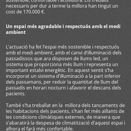
sostenible, confortable i acollidora. Els treballs
necessaris per dur a terme la millora han tingut un
cost de 170.000 €.
Un espai més agradable i respectuós amb el medi
ambient
L’actuació ha fet l’espai més sostenible i respectuós
amb el medi ambient, amb el canvi d’il·luminació dels
passadissos que ara disposen de llums led, un
sistema que proporciona més llum i representa un
important estalvi energètic. En aquest sentit s’ha
incorporat un sistema d’il·luminació a la part inferior
dels passamans, per reduir la quantitat de llum del
passadís en horari nocturn i afavorir el descans dels
pacients.
També s’ha treballat en la millora dels tancaments de
les habitacions dels pacients, s’han fet més aïllants de
les condicions climàtiques externes, de manera que
s’abaratirà la despesa de climatització d’aquest espai i
alhora el farà més confortable.