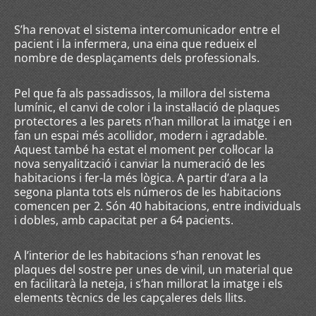
S’ha renovat el sistema intercomunicador entre el
pacient i la infermera, una eina que redueix el
nombre de desplaçaments dels professionals.
Pel que fa als passadissos, la millora del sistema
lumínic, el canvi de color i la instal·lació de plaques
protectores a les parets n’han millorat la imatge i en
fan un espai més acollidor, modern i agradable.
Aquest també ha estat el moment per col·locar la
nova senyalització i canviar la numeració de les
habitacions i fer-la més lògica. A partir d’ara a la
segona planta tots els números de les habitacions
comencen per 2. Són 40 habitacions, entre individuals
i dobles, amb capacitat per a 64 pacients.
A l’interior de les habitacions s’han renovat les
plaques del sostre per unes de vinil, un material que
en facilitarà la neteja, i s’han millorat la imatge i els
elements tècnics de les capçaleres dels llits.