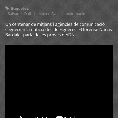
Etiquetes
:
Salvador Dalí
|
Museu Dalí
|
exhumació
Un centenar de mitjans i agències de comunicació
segueixen la notícia des de Figueres. El forense Narcís
Bardalet parla de les proves d'ADN.