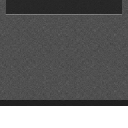
© 2026 Reservats tots els drets
Queda prohibida la
reproducció dels continguts sense autorització expressa. Article
32.1, paràgraf segon, Llei 23/2006 de la Propietat intel·lectual