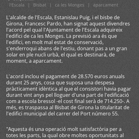
l'Escala
|
Bisbat
|
ca les Monges
|
aparcament
L'alcalde de l'Escala, Estanislau Puig, i el bisbe de
Girona, Francesc Pardo, han signat aquest divendres
l'acord pel qual l'Ajuntament de l'Escala adquireix
l'edifici de ca les Monges. La previsió ara és que
l'edifici, en molt mal estat de conservació,
s'enderroqui abans de l'estiu, donant pas a un gran
solar en ple nucli urbà, el qual es destinarà, de
moment, a aparcament.
L'acord inclou el pagament de 28.570 euros anuals
durant 25 anys, cosa que suposa una despesa
pràcticament idèntica al que el consistori havia pagar
durant vint anys pel lloguer d'una part de l'edificació
com a escola bressol -el cost final serà de 714.250-. A
més, es traspassa al Bisbat de Girona la titularitat de
l'edifici municipal del carrer del Port número 55.
"Aquesta és una operació molt satisfactòria per a
totes les parts, la qual obre moltes oportunitats al